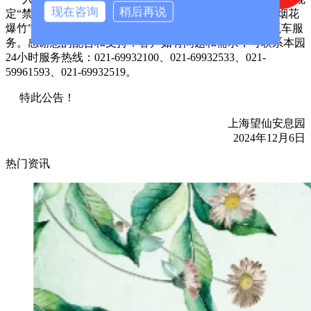
现在咨询
稍后再说
定“禁止燃烧锡箔、冥币、纸钱、纸扎等迷信用品和燃放烟花
爆竹”，全面实行“无烟祭扫”；2、冬至期间园内暂停电瓶车服
务。感谢您的配合和支持！客户如有问题和需求，可联系本园
24小时服务热线：021-69932100、021-69932533、021-
59961593、021-69932519。
特此公告！
上海望仙安息园
2024年12月6日
热门资讯