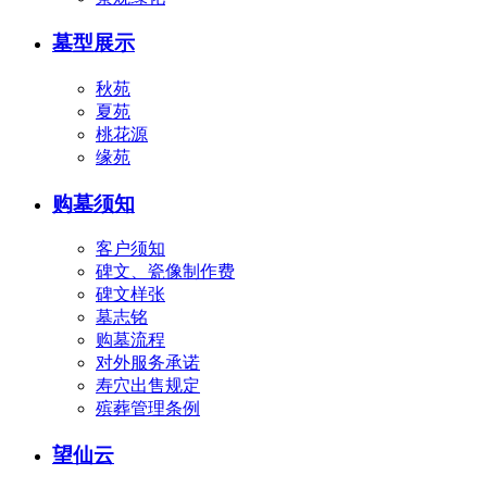
墓型展示
秋苑
夏苑
桃花源
缘苑
购墓须知
客户须知
碑文、瓷像制作费
碑文样张
墓志铭
购墓流程
对外服务承诺
寿穴出售规定
殡葬管理条例
望仙云