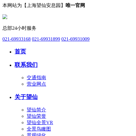
本网站为【上海望仙安息园】
唯一官网
总部24小时服务
021-69933168
021-69931899
021-69931009
首页
联系我们
交通指南
营业网点
关于望仙
望仙简介
望仙荣誉
望仙全景VR
全景鸟瞰图
景观绿化