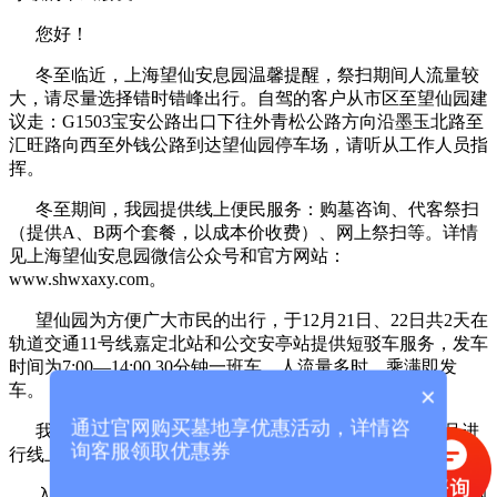
您好！
冬至临近，上海望仙安息园温馨提醒，祭扫期间人流量较
大，请尽量选择错时错峰出行。自驾的客户从市区至望仙园建
议走：G1503宝安公路出口下往外青松公路方向沿墨玉北路至
汇旺路向西至外钱公路到达望仙园停车场，请听从工作人员指
挥。
冬至期间，我园提供线上便民服务：购墓咨询、代客祭扫
（提供A、B两个套餐，以成本价收费）、网上祭扫等。详情
见上海望仙安息园微信公众号和官方网站：
www.shwxaxy.com。
望仙园为方便广大市民的出行，于12月21日、22日共2天在
轨道交通11号线嘉定北站和公交安亭站提供短驳车服务，发车
时间为7:00—14:00,30分钟一班车，人流量多时，乘满即发
车。
×
通过官网购买墓地享优惠活动，详情咨
我园现已开通线上缴纳维护费功能，可关注微信公众号进
询客服领取优惠券
行线上操作。
入园须知：1、根据《上海市公墓管理办法》第二十一条规