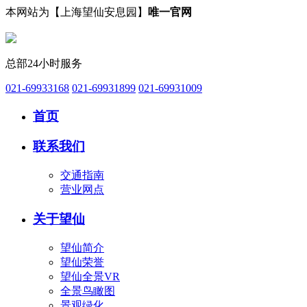
本网站为【上海望仙安息园】
唯一官网
总部24小时服务
021-69933168
021-69931899
021-69931009
首页
联系我们
交通指南
营业网点
关于望仙
望仙简介
望仙荣誉
望仙全景VR
全景鸟瞰图
景观绿化