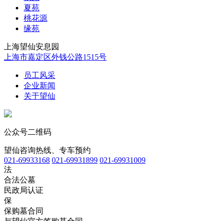
夏苑
桃花源
缘苑
上海望仙安息园
上海市嘉定区外钱公路1515号
员工风采
企业新闻
关于望仙
公众号二维码
望仙咨询热线、专车预约
021-69933168
021-69931899
021-69931009
法
合法公墓
民政局认证
保
保购墓合同