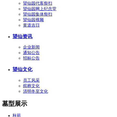
望仙园代客祭扫
望仙园网上纪念堂
望仙园集体祭扫
望仙园视频
黄道吉日
望仙资讯
企业新闻
通知公告
招标公告
望仙文化
员工风采
殡葬文化
清明冬至文化
墓型展示
秋苑