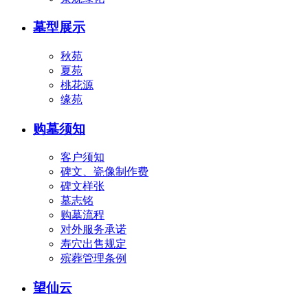
墓型展示
秋苑
夏苑
桃花源
缘苑
购墓须知
客户须知
碑文、瓷像制作费
碑文样张
墓志铭
购墓流程
对外服务承诺
寿穴出售规定
殡葬管理条例
望仙云