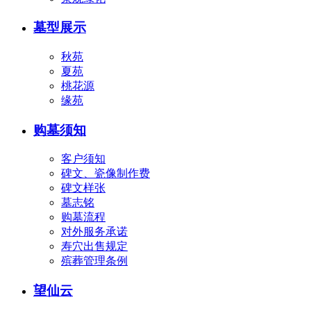
墓型展示
秋苑
夏苑
桃花源
缘苑
购墓须知
客户须知
碑文、瓷像制作费
碑文样张
墓志铭
购墓流程
对外服务承诺
寿穴出售规定
殡葬管理条例
望仙云