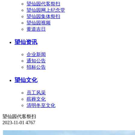
望仙园代客祭扫
望仙园网上纪念堂
望仙园集体祭扫
望仙园视频
黄道吉日
望仙资讯
企业新闻
通知公告
招标公告
望仙文化
员工风采
殡葬文化
清明冬至文化
望仙园代客祭扫
2023-11-01
4767