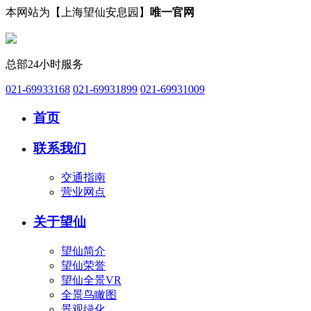
本网站为【上海望仙安息园】
唯一官网
总部24小时服务
021-69933168
021-69931899
021-69931009
首页
联系我们
交通指南
营业网点
关于望仙
望仙简介
望仙荣誉
望仙全景VR
全景鸟瞰图
景观绿化