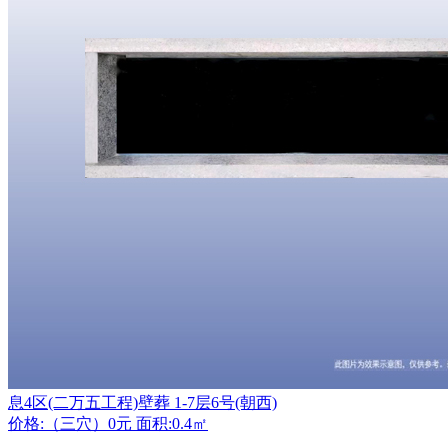
息4区(二万五工程)壁葬 1-7层6号(朝西)
价格:（三穴）0元 面积:0.4㎡