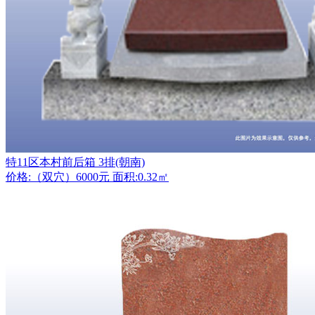
特11区本村前后箱 3排(朝南)
价格:（双穴）6000元 面积:0.32㎡