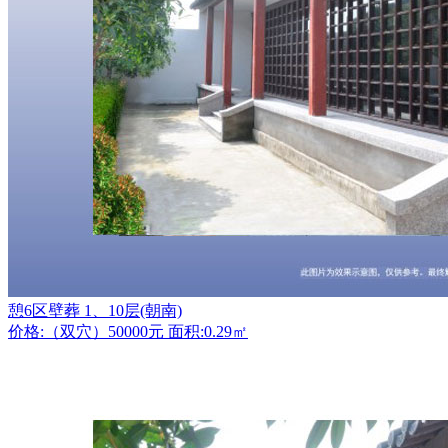
憩6区壁葬 1、10层(朝南)
价格:（双穴）50000元 面积:0.29㎡