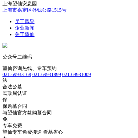
上海望仙安息园
上海市嘉定区外钱公路1515号
员工风采
企业新闻
关于望仙
公众号二维码
望仙咨询热线、专车预约
021-69933168
021-69931899
021-69931009
法
合法公墓
民政局认证
保
保购墓合同
与望仙官方签购墓合同
免
专车免费
望仙专车免费接送 看墓省心