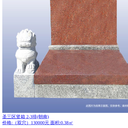
圣三区竖箱 2-3排(朝南)
价格:（双穴）130000元 面积:0.38㎡