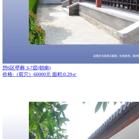
憩6区壁葬 3-7层(朝南)
价格:（双穴）60000元 面积:0.29㎡