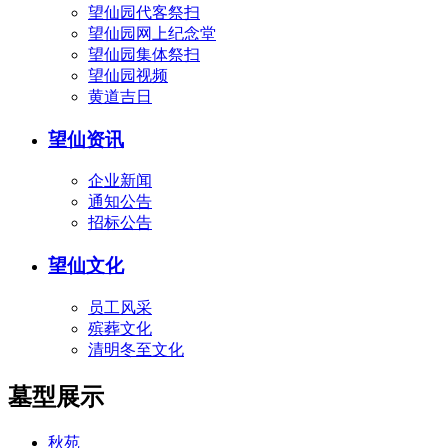
望仙园代客祭扫
望仙园网上纪念堂
望仙园集体祭扫
望仙园视频
黄道吉日
望仙资讯
企业新闻
通知公告
招标公告
望仙文化
员工风采
殡葬文化
清明冬至文化
墓型展示
秋苑