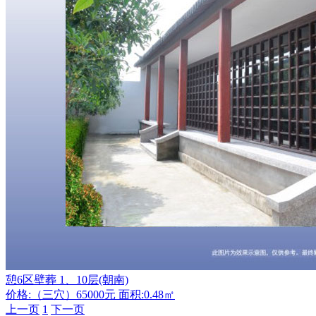
憩6区壁葬 1、10层(朝南)
价格:（三穴）65000元 面积:0.48㎡
上一页
1
下一页