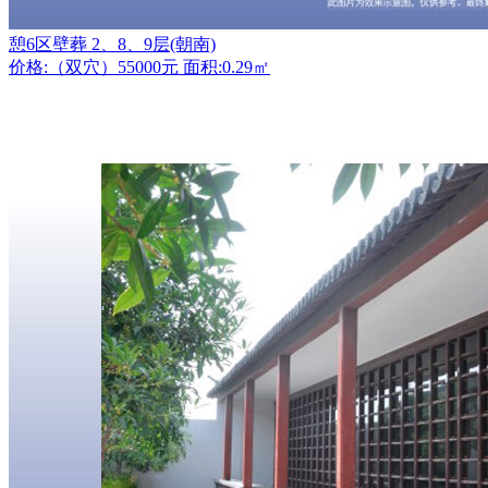
憩6区壁葬 2、8、9层(朝南)
价格:（双穴）55000元 面积:0.29㎡