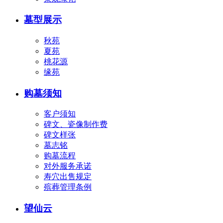
墓型展示
秋苑
夏苑
桃花源
缘苑
购墓须知
客户须知
碑文、瓷像制作费
碑文样张
墓志铭
购墓流程
对外服务承诺
寿穴出售规定
殡葬管理条例
望仙云