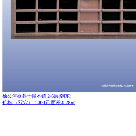
徐公河壁葬十幢本镇 2-6层(朝东)
价格:（双穴）15000元 面积:0.28㎡