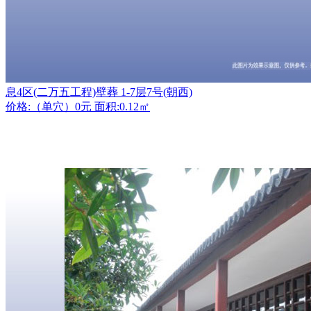
息4区(二万五工程)壁葬 1-7层7号(朝西)
价格:（单穴）0元 面积:0.12㎡