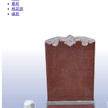
夏苑
桃花源
缘苑