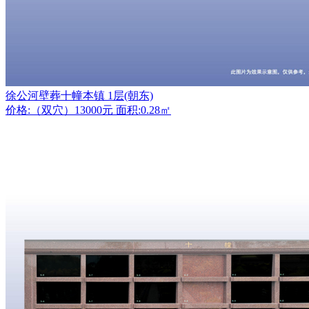
徐公河壁葬十幢本镇 1层(朝东)
价格:（双穴）13000元 面积:0.28㎡