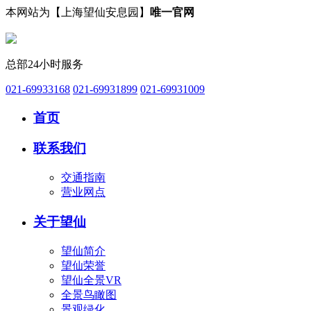
本网站为【上海望仙安息园】
唯一官网
总部24小时服务
021-69933168
021-69931899
021-69931009
首页
联系我们
交通指南
营业网点
关于望仙
望仙简介
望仙荣誉
望仙全景VR
全景鸟瞰图
景观绿化