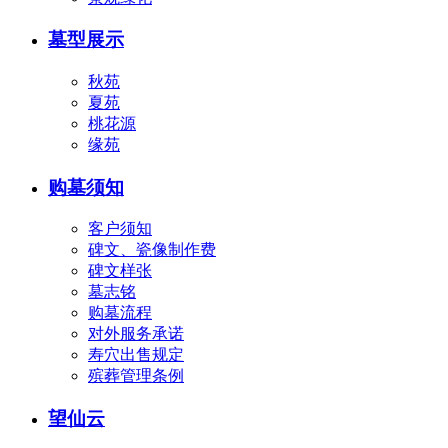
墓型展示
秋苑
夏苑
桃花源
缘苑
购墓须知
客户须知
碑文、瓷像制作费
碑文样张
墓志铭
购墓流程
对外服务承诺
寿穴出售规定
殡葬管理条例
望仙云