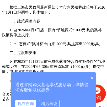
根据上海市民政局最新通知，本市惠民殡葬政策将于
2026
年
1
月
1
日起调整，具体如下：
一、政策调整内容
1.
自
2026
年
1
月
1
日起，原有
“
节地葬式
”1000
元
/
具的奖补
政策将停止执行。
2. “
生态葬式
”
奖补标准由原
1000
元
/
具提高至
3000
元
/
具。
二、过渡期安排
凡在
2025
年
12
月
31
日前完成落葬并符合原奖补条件的节地
葬式，仍可在
2026
年
6
月
30
日前按原标准（
1000
元
/
具）提交申
请，申请渠道与流程不变。
×
三、温馨提示
通过官网购买墓地享优惠活动，详情咨
请
2017
年
6
月
15
日起在上海望仙安息园购买节地葬式且符
询客服领取优惠券
合奖补条件的客户，合理安排落葬与申办事宜，注意相关时间
节点，及时办理。
现在咨询
稍后再说