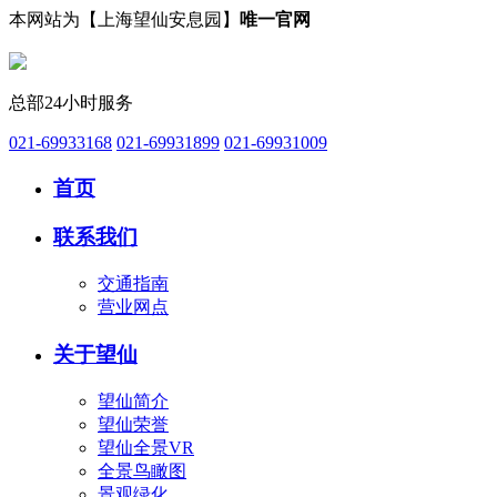
本网站为【上海望仙安息园】
唯一官网
总部24小时服务
021-69933168
021-69931899
021-69931009
首页
联系我们
交通指南
营业网点
关于望仙
望仙简介
望仙荣誉
望仙全景VR
全景鸟瞰图
景观绿化