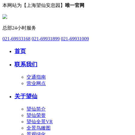
本网站为【上海望仙安息园】
唯一官网
总部24小时服务
021-69933168
021-69931899
021-69931009
首页
联系我们
交通指南
营业网点
关于望仙
望仙简介
望仙荣誉
望仙全景VR
全景鸟瞰图
景观绿化