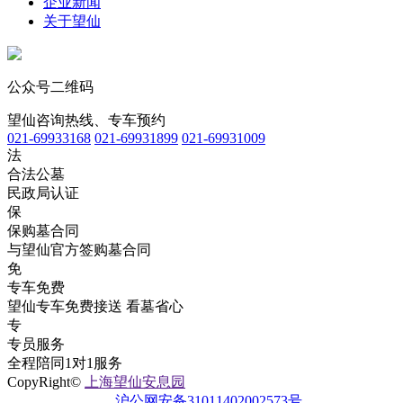
企业新闻
关于望仙
公众号二维码
望仙咨询热线、专车预约
021-69933168
021-69931899
021-69931009
法
合法公墓
民政局认证
保
保购墓合同
与望仙官方签购墓合同
免
专车免费
望仙专车免费接送 看墓省心
专
专员服务
全程陪同1对1服务
CopyRight©
上海望仙安息园
沪公网安备31011402002573号