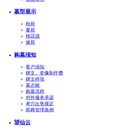
墓型展示
秋苑
夏苑
桃花源
缘苑
购墓须知
客户须知
碑文、瓷像制作费
碑文样张
墓志铭
购墓流程
对外服务承诺
寿穴出售规定
殡葬管理条例
望仙云